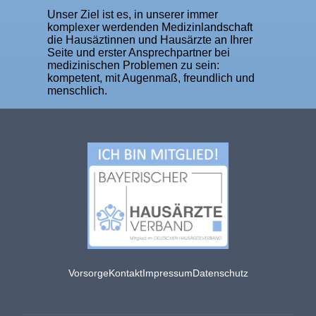
Unser Ziel ist es, in unserer immer
komplexer werdenden Medizinlandschaft
die Hausäztinnen und Hausärzte an Ihrer
Seite und erster Ansprechpartner bei
medizinischen Problemen zu sein:
kompetent, mit Augenmaß, freundlich und
menschlich.
Vorsorge
Kontakt
Impressum
Datenschutz